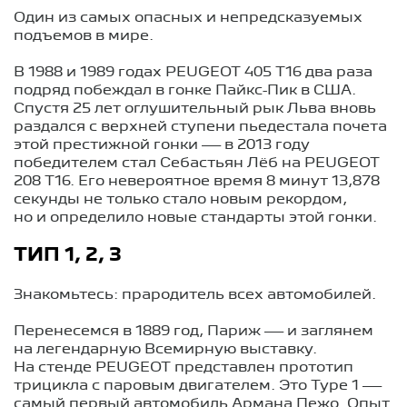
Один из самых опасных и непредсказуемых
подъемов в мире.
В 1988 и 1989 годах PEUGEOT 405 T16 два раза
подряд побеждал в гонке Пайкс-Пик в США.
Спустя 25 лет оглушительный рык Льва вновь
раздался с верхней ступени пьедестала почета
этой престижной гонки — в 2013 году
победителем стал Себастьян Лёб на PEUGEOT
208 T16. Его невероятное время 8 минут 13,878
секунды не только стало новым рекордом,
но и определило новые стандарты этой гонки.
ТИП 1, 2, 3
Знакомьтесь: прародитель всех автомобилей.
Перенесемся в 1889 год, Париж — и заглянем
на легендарную Всемирную выставку.
На стенде PEUGEOT представлен прототип
трицикла с паровым двигателем. Это Type 1 —
самый первый автомобиль Армана Пежо. Опыт