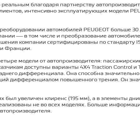
 реальным благодаря партнерству автопроизводит
лиентов, интенсивно эксплуатирующих модели PE
ереоборудовании автомобилей PEUGEOT больше 30
пании — в том числе и преобразование автомобилей
ешения компании сертифицированы по стандарту I
ти Франции.
четыре модели от автопроизводителя: пассажирские
азчикам доступны варианты 4Х4 Traction Control и
заднего дифференциала. Она способна значительно
ий дифференциалом повышенного трения. Он знач
х был увеличен клиренс (195 мм), а в элементы дн
ализованы не во всех моделях. Больше информаци
автопроизводителя.