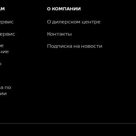
АМ
О КОМПАНИИ
ервис
О дилерском центре
сервис
Контакты
ое
Подписка на новости
ние
ы
а по
ции