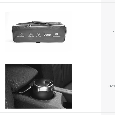
DS
821