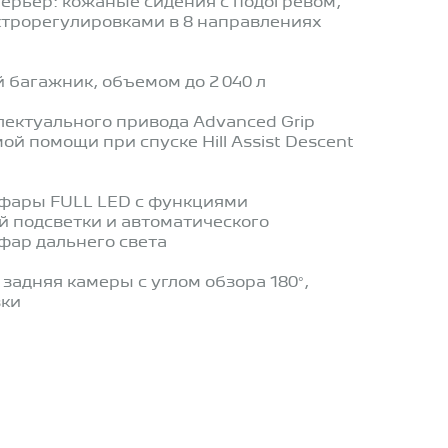
ерьер: кожаные сидения с подогревом,
ктрорегулировками в 8 направлениях
багажник, объемом до 2 040 л
ектуального привода Advanced Grip
мой помощи при спуске Hill Assist Descent
фары FULL LED с функциями
й подсветки и автоматического
фар дальнего света
задняя камеры с углом обзора 180°,
вки