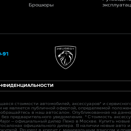
Брошюры
эксплуата
9-91
ОНФИДЕНЦИАЛЬНОСТИ
щаяся стоимости автомобилей, аксессуаров* и сервисног
 не является публичной офертой, определяемой положен
 обращайтесь в наш автосалон. Опубликованная на данн
без предварительного уведомления. * Стоимость аксесс
 Major – официальный дилер Пежо в Москве. Купить новые 
 в автосалонах официального дилера. В наличии новые авто 
окупкой, Peugeot в кредит с минимальным взносом и прие