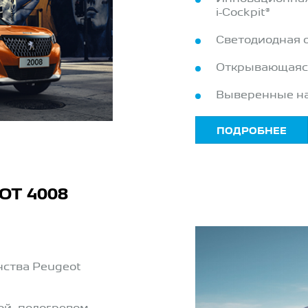
i-Cockpit®
Светодиодная 
Открывающаяс
Выверенные на
ПОДРОБНЕЕ
T 4008
ства Peugeot