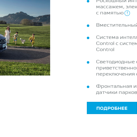
Роскошный инт
массажем, эле
с памятью
!
Вместительный 
Система интелл
Control с систе
Control
Светодиодные 
приветственно
переключения 
Фронтальная и 
датчики парко
ПОДРОБНЕЕ