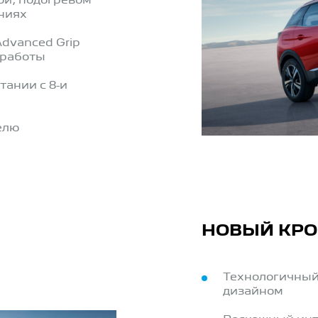
ой, подогревом
ниях
dvanced Grip
 работы
тании с 8-и
елю
НОВЫЙ КРО
Технологичный
дизайном