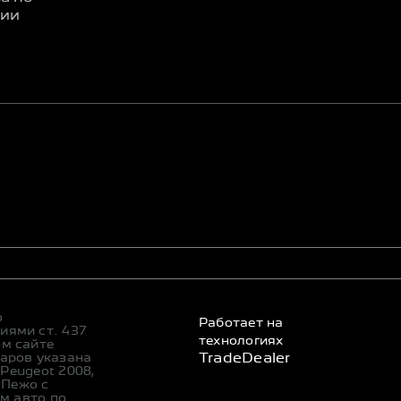
ции
о
Работает на
иями ст. 437
технологиях
ом сайте
уаров указана
TradeDealer
Peugeot 2008,
и Пежо с
м авто по