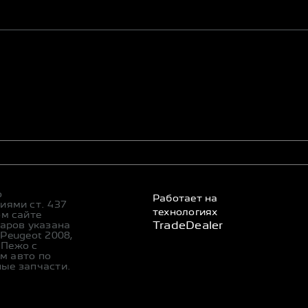
о
Работает на
иями ст. 437
технологиях
ом сайте
уаров указана
TradeDealer
Peugeot 2008,
и Пежо с
м авто по
ные запчасти.