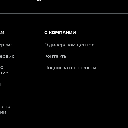
АМ
О КОМПАНИИ
ервис
О дилерском центре
сервис
Контакты
ое
Подписка на новости
ние
ы
а по
ции