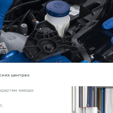
ских центраx
ндартам завода-
т;